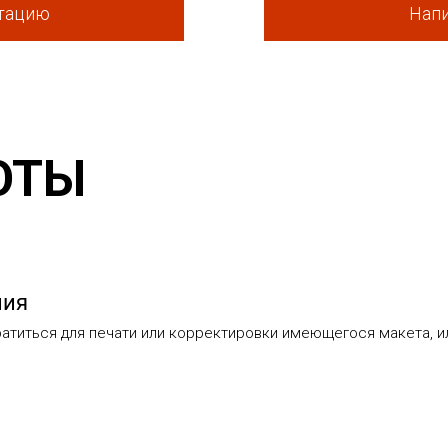
ьтацию
Напи
ОТЫ
ния
титься для печати или корректировки имеющегося макета, или 