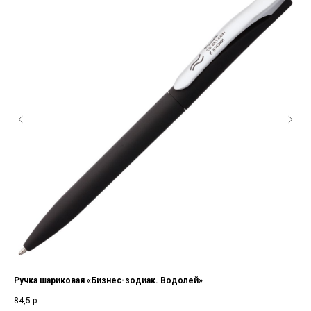
Ручка шариковая «Бизнес-зодиак. Водолей»
Руч
84,5
р.
213