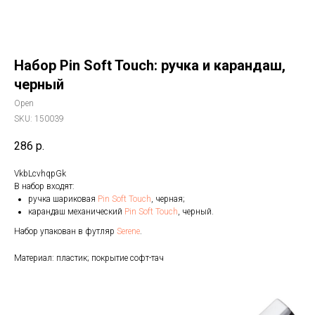
Набор Pin Soft Touch: ручка и карандаш,
черный
Open
SKU:
150039
286
р.
VkbLcvhqpGk
В набор входят:
ручка шариковая
Pin Soft Touch
, черная;
карандаш механический
Pin Soft Touch
, черный.
Набор упакован в футляр
Serene
.
Материал: пластик; покрытие софт-тач