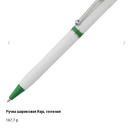
Ручка шариковая Raja, зеленая
Руч
167,7
р.
1 2