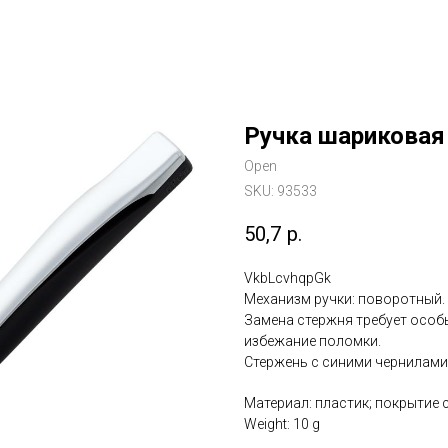
Ручка шариковая 
Open
SKU:
93533
50,7
р.
VkbLcvhqpGk
Механизм ручки: поворотный.
Замена стержня требует особ
избежание поломки.
Стержень с синими чернилами
Материал: пластик; покрытие 
Weight: 10 g