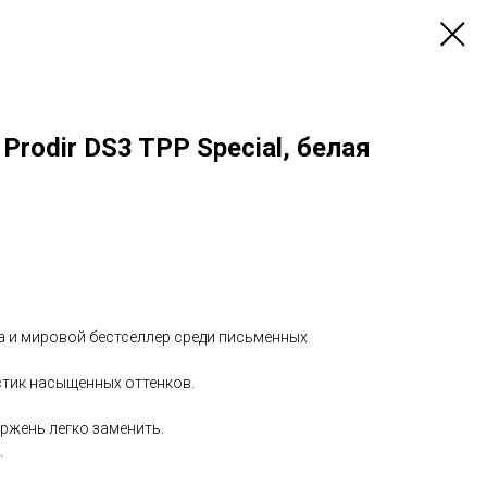
Prodir DS3 TPP Special, белая
а и мировой бестселлер среди письменных
тик насыщенных оттенков.
ержень легко заменить.
.