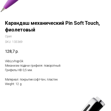
Карандаш механический Pin Soft Touch,
фиолетовый
Open
SKU:
135369
128,7
р.
VkbLcvhqpGk
Механизм подачи грифеля: поворотный.
Грифель HB 0,5 мм.
Материал: покрытие софт-тач; пластик
Weight: 12 g