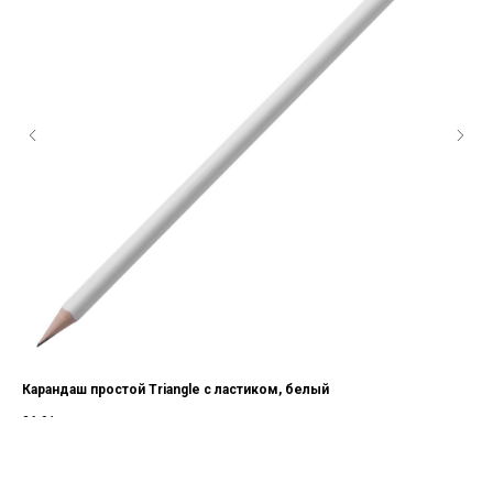
Карандаш простой Triangle с ластиком, белый
Кар
26,91
р.
26,