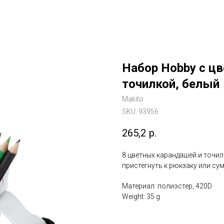
Набор Hobby с ц
точилкой, белый
Makito
SKU:
93956
265,2
р.
8 цветных карандашей и точил
пристегнуть к рюкзаку или сум
Материал: полиэстер, 420D
Weight: 35 g