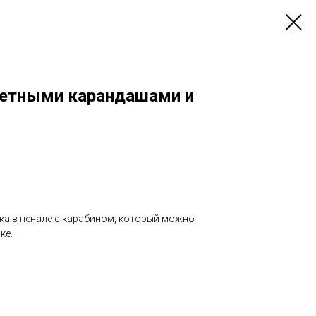
ветными карандашами и
ка в пенале с карабином, который можно
ке.