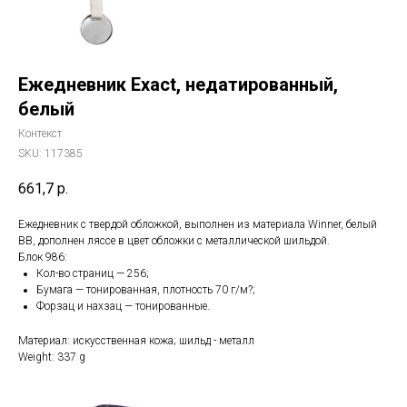
Ежедневник Exact, недатированный,
белый
Контекст
SKU:
117385
661,7
р.
Ежедневник с твердой обложкой, выполнен из материала Winner, белый
ВВ, дополнен ляссе в цвет обложки с металлической шильдой.
Блок 986:
Кол-во страниц — 256;
Бумага — тонированная, плотность 70 г/м?;
Форзац и нахзац — тонированные.
Материал: искусственная кожа; шильд - металл
Weight: 337 g