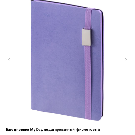
Ежедневник My Day, недатированный, фиолетовый
Еж