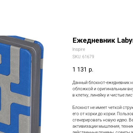
Ежедневник Labyr
Inspire
SKU:
61679
1 131
р.
Данный блокнот-ежедневник н
обложкой и оригинальным вну
в клетку, линейку и чистые лис
Блокнот не имеет четкой струк
его от корки до корки. Польз
сгенерировать новую идею. В
активизации мышления, техни
действенные приемы, советы 