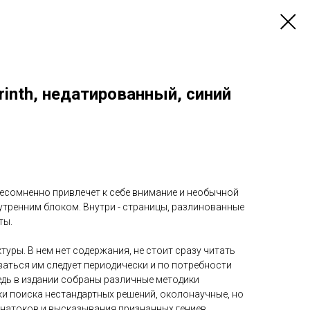
inth, недатированный, синий
есомненно привлечет к себе внимание и необычной
тренним блоком. Внутри - страницы, разлинованные
ты.
туры. В нем нет содержания, не стоит сразу читать
оваться им следует периодически и по потребности
едь в издании собраны различные методики
ки поиска нестандартных решений, околонаучные, но
знатоков и высказывания признанных гениев.