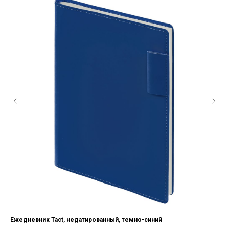
Ежедневник Tact, недатированный, темно-синий
Еж