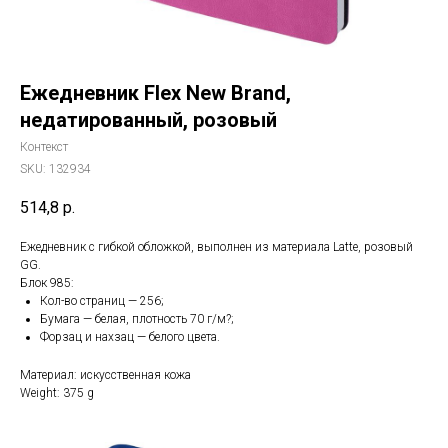
Ежедневник Flex New Brand,
недатированный, розовый
Контекст
SKU:
132934
514,8
р.
Ежедневник с гибкой обложкой, выполнен из материала Latte, розовый
GG.
Блок 985:
Кол-во страниц — 256;
Бумага — белая, плотность 70 г/м?;
Форзац и нахзац — белого цвета.
Материал: искусственная кожа
Weight: 375 g