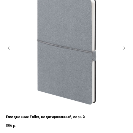
Ежедневник Folks, недатированный, серый
Еж
806
р.
973