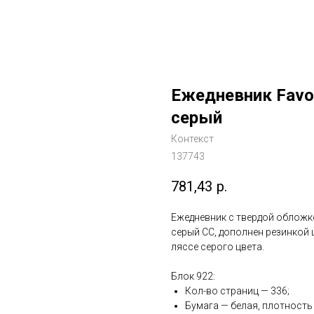
Ежедневник Favor
серый
Контекст
137743
781,43
р.
Ежедневник с твердой обложко
серый СС, дополнен резинкой 
ляссе серого цвета.
Блок 922:
Кол-во страниц — 336;
Бумага — белая, плотность 