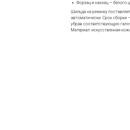
Форзац и нахзац — белого ц
Шильда на резинку поставляет
автоматически. Срок сборки —
убрав соответствующую галоч
Материал: искусственная кожа