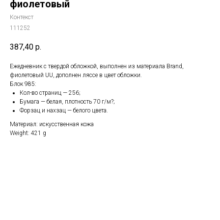
фиолетовый
Контекст
111252
387,40
р.
Ежедневник с твердой обложкой, выполнен из материала Brand,
фиолетовый UU, дополнен ляссе в цвет обложки.
Блок 985:
Кол-во страниц — 256;
Бумага — белая, плотность 70 г/м?;
Форзац и нахзац — белого цвета.
Материал: искусственная кожа
Weight: 421 g